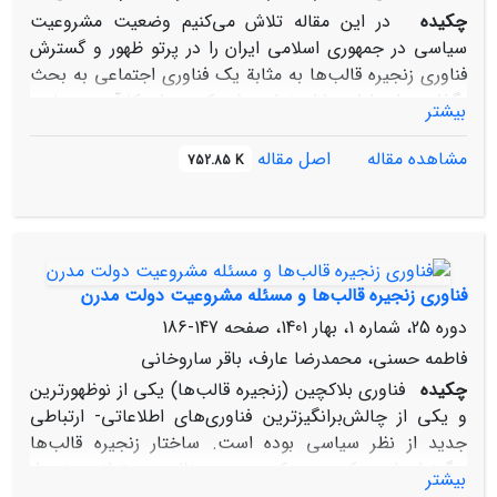
چکیده
در این مقاله تلاش می‌کنیم وضعیت مشروعیت
سیاسی در جمهوری اسلامی ایران را در پرتو ظهور و گسترش
فناوری زنجیره قالب‌ها به مثابة یک فناوری اجتماعی به بحث
بگذاریم. ابتدا استدلال خواهد شد که بحران کارآمدی دولت،
بیشتر
در کانون بحران مشروعیت جمهوری اسلامی ایران در شرایط
کنونی قرار می‌گیرد و زنجیره قالب‌ها نیز بیش از هر چیز از این
مشاهده مقاله
اصل مقاله
752.85 K
مسیر است که می‌تواند مشروعیت دولت در ایران کنونی را به
چالش بکشد یا بر آن بیفزاید. تلاش می‌کنیم تأثیرگذاری‌های
احتمالی مثبت و منفی زنجیره قالب‌ها بر کارآمدی دولت را در
سه عرصة کارآمدی بوروکراتیک، کارآمدی اقتصادی و کارآمدی
اجتماعی به بحث بگذاریم. سپس با توجه به روندها و
فناوری زنجیره قالب‌ها‌ و مسئله‌ مشروعیت دولت‌ مدرن
رویکردهای موجود در ایران نسبت به این فناوری نوظهور، دو
دوره 25، شماره 1، بهار 1401، صفحه
147-186
سناریوی استمرار و سناریوی تغییر طراحی خواهند شد.
فاطمه حسنی، محمدرضا عارف، باقر ساروخانی
نتیجه‌گیری نهایی مقاله‌ این است که بروندادهای ظهور و
چکیده
فناوری بلاک‏چین (زنجیره‌ قالب‌ها) یکی‌ از نوظهورترین‌‌
گسترش فناوری زنجیره قالب‌ها برای مشروعیت سیاسی در
و یکی‌ از چالش‌برانگیزترین‌ فناوری‌های اطلاعاتی‌- ارتباطی‌
جمهوری اسلامی ایران، متعین و گریزناپذیر نیست بلکه
جدید از نظر سیاسی بوده‌ است‌. ساختار زنجیره قالب‌ها‌
بستگی به زمینه‌های نهادی، انتخاب‌های راهبردی و شیوه‌ها و
به‌گونه‌ای است که دست‏ کم به‌صورت نظری‌ می‌تواند برخی‌ از
الگوهای حکمرانی غالب دارد.
بیشتر
کارکردها و قابلیت‌های دولت‌ها را تحت‌الشعاع‌ قرار داده و در