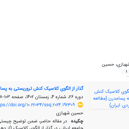
هبازی، حسین
1
گذار از الگوی کلاسیک کنش تروریستی به پسام
دوره 26، شماره 4، زمستان 1402، صفحه
103-118
ps://doi.org/10.22034/ssq.2024.192309
حسین شهبازی
چکیده
در مقاله حاضر، ضمن توضیح چیستی 