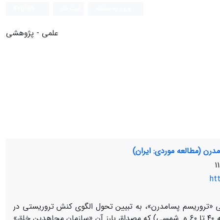
ورود به سامانه
ثبت نام
English
علمی - پژوهشی
درن (مطالعه موردی: ایران)
htt
«تروریسم پسامدرن»، به تبیین تحول الگوی کنش تروریستی در
جامعه ایرانی در گذار از الگوی کلاسیک (از دهه ۴۰ تا ۶۰ ه. شمسی) که مصداق بارز آن «سازمان مجاهدین خلق»