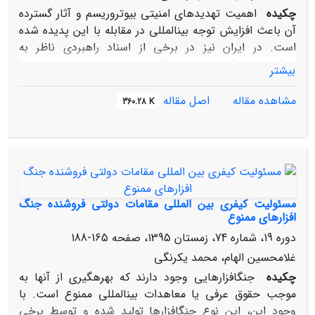
چکیده
اهمیت تهدیدهای امنیتی بیوتروریسم و آثار گسترده
آن باعث افزایش توجه بین‏المللی در مقابله با این پدیده شده
است. در ایران نیز در برخی از اسناد راهبردی ناظر به
رویکردهای کلان مانند قانون برنامه پنج‏ساله پنجم
بیشتر
توسعهوزارت اطلاعات مسئول طرح‏ریزی مبارزه با این نوع
تروریسم شده است. این مقاله در تلاش است تا ضمن تبیین
مشاهده مقاله
اصل مقاله
360.28 K
مفهوم بیوتروریسم که اقدامی ضدامنیتی است، رویکردهای
راهبردی اسناد بین‏المللی و سیاست کیفری ایران را در مقابله با
این پدیده بررسی کند. نتیجه‏گیری پایانی این مقاله که به
روش کتابخانه‏ای و به‏صورت توصیفی- تحلیلی انجام شده
است، ناظر بر این است که هر چند سیاست کیفری ایران در
پرتو راهبردهای جنایی اسناد بین‏المللی، قدم‏های مثبتی برای
مسئولیت کیفری بین‏ المللی مقامات دولتی فروشنده جنگ‏
مقابله بیوتروریسم و پیشگیری از آن برداشته است، اما هنوز
افزارهای ممنوع
خلأهایی در این خصوص وجود دارد که نیازمند بررسی و
دوره 19، شماره 74، زمستان 1395، صفحه
165-188
تصمیم‏گیری است.
غلامحسین الهام، محمد یکرنگی
چکیده
جنگ‏افزارهایی وجود دارند که بهره‏گیری از آن‏ها به
موجب حقوق عرفی یا معاهدات بین‏المللی ممنوع است. با
وجود این، این نوع جنگ‏افزارها تولید شده و توسط برخی