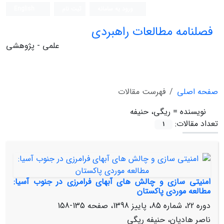
ورود به سامانه
ثبت نام
English
فصلنامه مطالعات راهبردی
علمی - پژوهشی
صفحه اصلی
فهرست مقالات
نویسنده =
ریگی، حنیفه
تعداد مقالات:
1
امنیتی سازی و چالش‏ های آب‏های فرامرزی در جنوب آسیا:
مطالعه موردی پاکستان
دوره 22، شماره 85، پاییز 1398، صفحه
135-158
ناصر هادیان، حنیفه ریگی