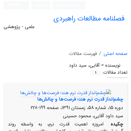
ورود به سامانه
ثبت نام
English
فصلنامه مطالعات راهبردی
علمی - پژوهشی
صفحه اصلی
فهرست مقالات
نویسنده =
آقایی، سید داود
تعداد مقالات:
1
چشم‌انداز قدرت نرم هند؛ فرصت‌ها و چالش‌ها
دوره 15، شماره 58، زمستان 1391، صفحه
199-228
سید داود آقایی، محمود حسینی
چکیده
امروزه اهمیت قدرت نرم، به واسطه روند