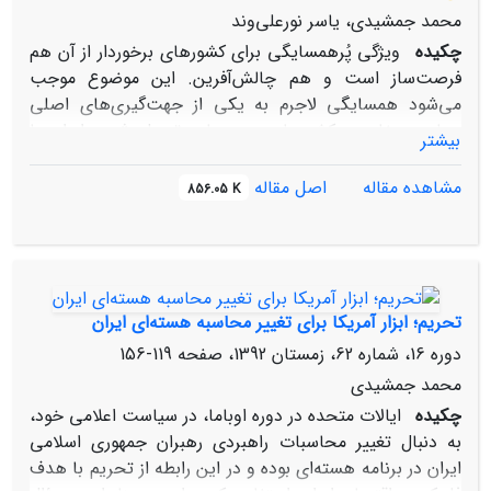
محمد جمشیدی، یاسر نورعلی‌وند
چکیده
ویژگی پُرهمسایگی برای کشورهای برخوردار از آن هم
فرصت‌ساز است و هم چالش‌آفرین. این موضوع موجب
می‌شود همسایگی لاجرم به یکی از جهت‌گیری‌های اصلی
سیاست خارجی کشورهای پرهمسایه تبدیل شود. ایران با
بیشتر
داشتن پانزده همسایه هم‌مرز در دستۀ کشورهای پُرهمسایه
جهان قرار دارد. با وجود این، یکی از ضعف‌های تاریخی
مشاهده مقاله
اصل مقاله
856.05 K
سیاست خارجی ایران چه پیش از انقلاب اسلامی و چه پس از
آن، خلأ دکترین همسایگی در سیاست خارجی و کم‌توجهی به
همسایگان و جایگاه آن‌ها در منظومه روابط خارجی است.
دولت سیزدهم تنها دولت در جمهوری اسلامی ایران است که
به‌طوررسمی سیاست «همسایگی و همگرایی» را به عنوان
تحریم؛ ابزار آمریکا برای تغییر محاسبه هسته‌ای ایران
دکترین سیاست خارجی خود معرفی کرده و در این راستا به
دوره 16، شماره 62، زمستان 1392، صفحه
119-156
برندسازی و گفتمان‌سازی پرداخته است. در همین راستا، مقاله
محمد جمشیدی
حاضر در پی پاسخ به این سؤالات برآمده است که مراد از
چکیده
ایالات متحده در دوره اوباما، در سیاست اعلامی خود،
دکترین همسایگی و همگرایی چیست؛ این دکترین بر مبنای
به دنبال تغییر محاسبات راهبردی رهبران جمهوری اسلامی
چه اصول و اهدافی در دستورکار قرار دارد و از چه راهبردی
ایران در برنامه هسته‌ای بوده و در این رابطه از تحریم با هدف
برای توسعه روابط با همسایگان و همگرایی منطقه‌ای پیروی