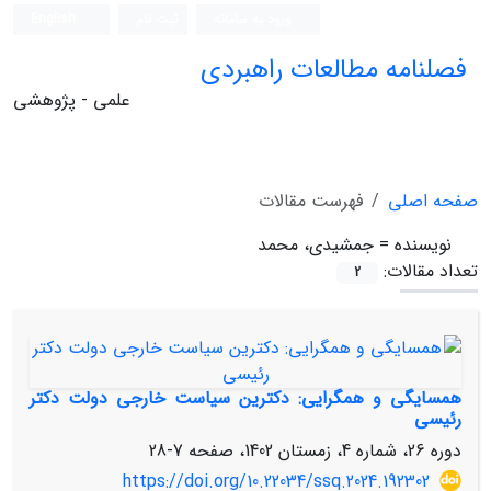
ورود به سامانه
ثبت نام
English
فصلنامه مطالعات راهبردی
علمی - پژوهشی
صفحه اصلی
فهرست مقالات
نویسنده =
جمشیدی، محمد
تعداد مقالات:
2
همسایگی و همگرایی: دکترین سیاست خارجی دولت دکتر
رئیسی
دوره 26، شماره 4، زمستان 1402، صفحه
7-28
https://doi.org/10.22034/ssq.2024.192302