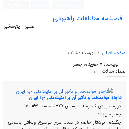
ورود به سامانه
ثبت نام
English
فصلنامه مطالعات راهبردی
علمی - پژوهشی
صفحه اصلی
فهرست مقالات
نویسنده =
حق‌پناه‌، جعفر
تعداد مقالات:
1
قاچاق‌ موادمخدر و تأثیر آن‌ بر امنیت‌ملی‌ ج‌.ا.ایران‌
دوره 1، پیش شماره 2، تابستان 1377، صفحه
143-171
جعفر حق‌پناه‌
چکیده
نوشتار حاضر در صدد طرح‌ موضوع‌ ویافتن‌ پاسخی‌