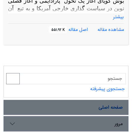
بوش‌ گویای‌ آغاز یک‌ تحول‌ پارادایمی‌ و آغاز فصلی‌
نوین‌ در سیاست گذاری‌ خارجی‌ آمریکا و به‌ تبع‌ آن‌
نظام‌ بین‌الملل‌ است‌.
تعبیر حادثه‌ 11 سپتامبر به‌
بیشتر
عنوان‌ «یکی‌ از بزرگترین‌ زلزله‌ها» محدود به‌ آمریکا
مشاهده مقاله
اصل مقاله
551.92 K
نبود، بنا به‌ تعبیری‌ دیگر، حادثه‌11 سپتامبر برای‌ اولین‌
بار آمریکا را وارد کره‌ زمین‌ کرد، برخی‌ این‌ حادثه‌ را
نمود « فروپاشی‌ عقلانیت‌ عصر
روشنگری‌»
خواندند، بعضی‌ دیگر آن‌ را «متفاوت‌ از
همه‌ بحران‌ها» و مهم‌ تر ازحوادثی‌ چون‌
«آشوویتس‌» و «گولاگ‌ های‌ شوروی‌» تشخیص‌
دادند،
برداشت‌ برخی‌ اندیشمندان‌ از این‌ حادثه‌، در
قالب‌ «نظریه‌ بلا گردان‌» عنوان‌ شد که‌ مانع‌ تبدیل‌
جستجوی پیشرفته
فرود آرام‌ آمریکا به‌ سقوط‌ آزاد شد.
صفحه اصلی
مرور