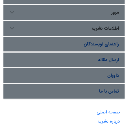
مصادره اموال ایران در سال 1979 می‌­باشد، تحلیل شده است.
یافته‌های این مقاله دلالت بر این امر دارد که معیارهای دوگانه
مرور
دیوان عالی آمریکا در بررسی پروندهای مربوط به امنیت ملی
نشان‌دهنده قدرت بلامنازع و خارج از نظارت قضایی
اطلاعات نشریه
رئیس‌‏جمهور در امور خارجی است.
راهنمای نویسندگان
ارسال مقاله
داوران
تماس با ما
صفحه اصلی
درباره نشریه