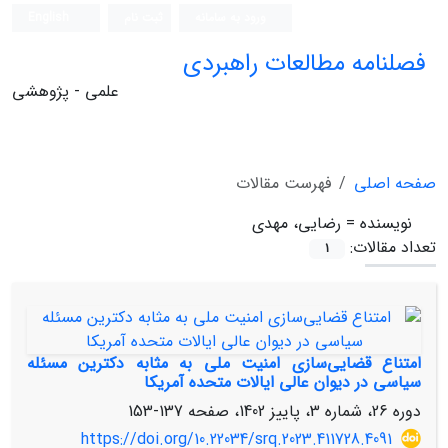
ورود به سامانه
ثبت نام
English
فصلنامه مطالعات راهبردی
علمی - پژوهشی
صفحه اصلی
فهرست مقالات
نویسنده =
رضایی، مهدی
تعداد مقالات:
1
امتناع قضایی‌سازی امنیت ملی به مثابه دکترین مسئله
سیاسی در دیوان عالی ایالات متحده آمریکا
دوره 26، شماره 3، پاییز 1402، صفحه
137-153
https://doi.org/10.22034/srq.2023.411728.4091