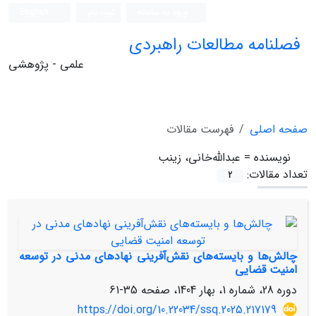
ورود به سامانه
ثبت نام
English
فصلنامه مطالعات راهبردی
علمی - پژوهشی
صفحه اصلی
فهرست مقالات
نویسنده =
عبدالله‌خانی، زینب
تعداد مقالات:
2
چالش‌ها و بایسته‌های نقش‌آفرینی نهادهای مدنی در توسعه
امنیت قضایی
دوره 28، شماره 1، بهار 1404، صفحه
35-61
https://doi.org/10.22034/ssq.2025.217179