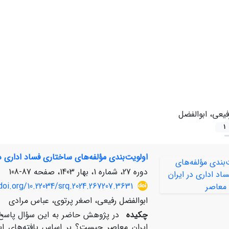
فیعی، ابوالفضل
1
اولویت‌بندی مؤلفه‌های ساختاری فساد اداری د
دوره 27، شماره 1، بهار 1403، صفحه
87-108
doi.org/10.22034/srq.2024.267207.3631
ابوالفضل رفیعی، اصغر پرتوی، عباس مرادی
چکیده
در پژوهش حاضر به این سؤال پاسخ دا
ایران معاصر چیست؟ بر اساس یافته‏‌های ا