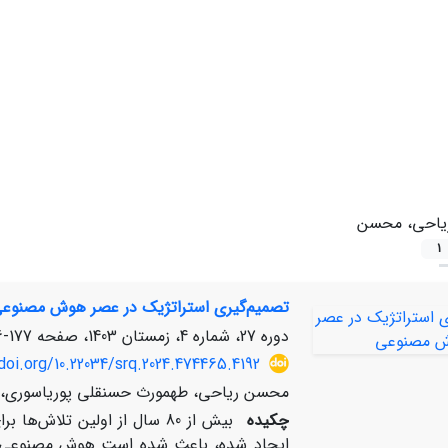
یاحی، محسن
1
تصمیم‌گیری استراتژیک در عصر هوش مصنوع
دوره 27، شماره 4، زمستان 1403، صفحه
177-186
doi.org/10.22034/srq.2024.474465.4192
محسن ریاحی، طهمورث حسنقلی پوریاسوری، ع
چکیده
بیش از 80 سال از اولین تلا
ایجاد شده، باعث شده است هوش مصنوعی پیش