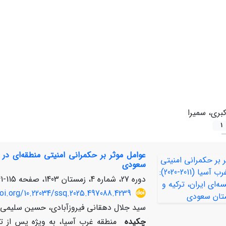
کبری، سمیرا
1
سعودی
دوره 27، شماره 4، زمستان 1403، صفحه
115-141
oi.org/10.22034/ssq.2025.497088.4239
سید جلال دهقانی فیروزآبادی، حسین سلیمی، غ
چکیده