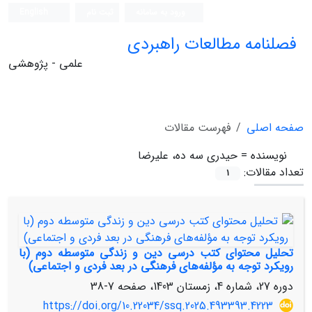
ورود به سامانه
ثبت نام
English
فصلنامه مطالعات راهبردی
علمی - پژوهشی
صفحه اصلی
فهرست مقالات
نویسنده =
حیدری سه ده، علیرضا
تعداد مقالات:
1
تحلیل محتوای کتب درسی دین و زندگی متوسطه دوم (با
رویکرد توجه به مؤلفه‌های فرهنگی در بعد فردی و اجتماعی)
دوره 27، شماره 4، زمستان 1403، صفحه
7-38
https://doi.org/10.22034/ssq.2025.493393.4223