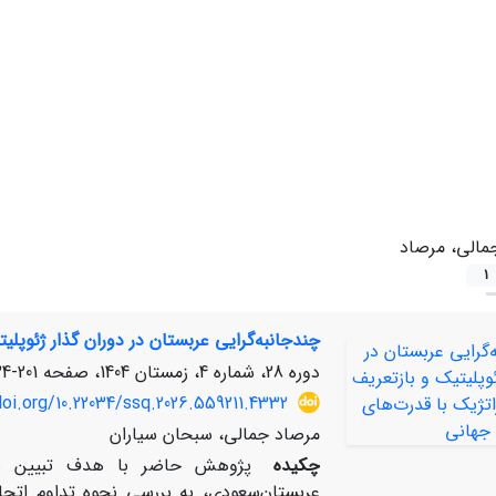
مالی، مرصاد
1
چندجانبه‌گرایی عربستان در دوران گذار ژئوپلی
دوره 28، شماره 4، زمستان 1404، صفحه
201-234
doi.org/10.22034/ssq.2026.559211.4332
مرصاد جمالی، سبحان سیاران
چکیده
پژوهش حاضر با هدف تبیین سازو
عربستان‌سعودی، به بررسی نحوه‌ تداوم اتحا