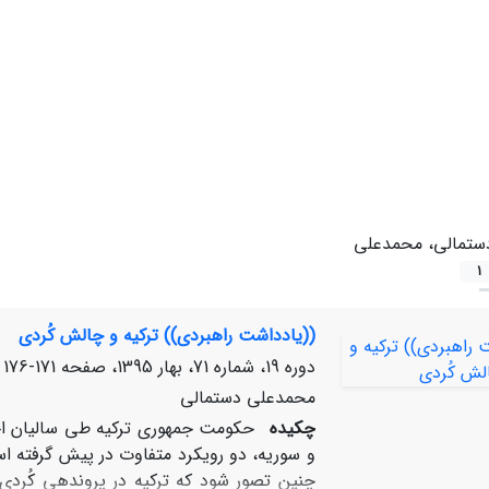
ستمالی، محمدعلی
1
((یادداشت راهبردی)) ترکیه و چالش کُردی
دوره 19، شماره 71، بهار 1395، صفحه
171-176
محمدعلی دستمالی
چکیده
حکومت جمهوری ترکیه طی سالیان اخی
و سوریه، دو رویکرد متفاوت در پیش گرفته ا
چنین تصور شود که ترکیه در پرونده‏ی کُرد