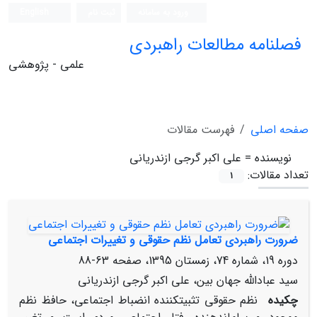
ورود به سامانه
ثبت نام
English
فصلنامه مطالعات راهبردی
علمی - پژوهشی
صفحه اصلی
فهرست مقالات
نویسنده =
علی اکبر گرجی ازندریانی
تعداد مقالات:
1
ضرورت راهبردی تعامل نظم حقوقی و تغییرات اجتماعی
دوره 19، شماره 74، زمستان 1395، صفحه
63-88
سید عبادالله جهان بین، علی اکبر گرجی ازندریانی
چکیده
نظم حقوقی تثبیت‏کننده انضباط اجتماعی، حافظ نظم