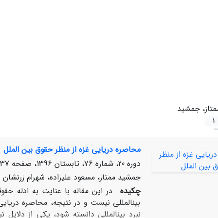
متاز، جمشید
1
محاصره دریایی غزه از منظر حقوق بین‏ الملل
دوره 20، شماره 76، تابستان 1396، صفحه
37-154
جمشید ممتاز، مسعود علیزاده، شهرام زرنشان
چکیده
در این مقاله با عنایت به ادله حقوق
بین‏المللی نیست و در نتیجه، محاصره دریای
نبرد بین‏المللی دانسته شود، یکی از دلایل 