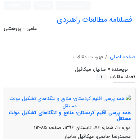
ورود به سامانه
ثبت نام
English
فصلنامه مطالعات راهبردی
علمی - پژوهشی
صفحه اصلی
فهرست مقالات
نویسنده =
سانیار، میکائیل
تعداد مقالات:
1
همه‏ پرسی اقلیم کردستان؛ منابع و تنگناهای تشکیل دولت
مستقل
دوره 20، شماره 76، تابستان 1396، صفحه
85-112
محمدرضا حاتمی، میکائیل سانیار