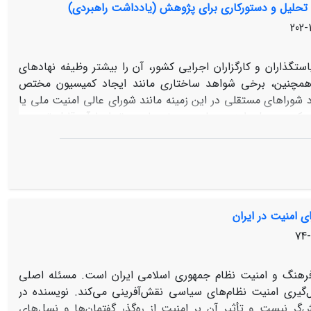
 تحلیل و دستورکاری برای پژوهش (یادداشت راهبردی)
 اقدامات کنترلی و مقابله‏ با عوامل ناامنی موجب افزایش ضریب
1
ت‏گذاران و کارگزاران اجرایی کشور، آن را بیشتر وظیفه نهادهای
. همچنین، برخی شواهد ساختاری مانند ایجاد کمیسیون مختص
وراهای مستقلی در این زمینه مانند شورای عالی امنیت ملی یا
ند که در عمل، امنیت ملی و موضوعات مرتبط با آن قابل تمییز و
رداری است. این در حالی است که آنچه امنیت ملی خوانده می‏شود،
 یا محصول کشورداری کارآمد در ابعاد سیاسی، فرهنگی-اجتماعی،
دیگر، امنیت برآمده از کشورداری یکپارچه، متوازن و خردگرایانه
شورداری به معنی آن است که اداره کشور «بسته‏ای به هم پیوسته»
ز مسائل دیگر ابعاد جدا کرد؛ بلکه باید همزمان به اثرگذاری و
ای امنیت در ایران
فرهنگ و امنیت نظام جمهوری اسلامی ایران است. مسئله اصلی
یری امنیت نظام‌های سیاسی نقش‌آفرینی می‌کند. نویسنده در
 نیست و تأثیر آن بر امنیت از ره‌گذر گفتمان‌ها و نسل‌های