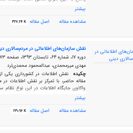
انسانی حاصل می‌شود. بر اساس چارچوب نظر
بیشتر
سازگاری میان گفتمان‌های فرهنگی حاکم بر د
گفتمان نیز منشأ ناامنی و بی‌ثباتی معرفی 
مشاهده مقاله
اصل مقاله
327.24 K
نظام جمهوری اسلامی ایران را تبیین می‌کند و
جمهوری اسلامی ایران ارائه کرده است.
نقش سازمان‌های اطلاعاتی در مردم‌سالاری دی
دوره 17، شماره 64، تابستان 1393، صفحه
73-196
مهدی میرمحمدی، عبدالمحمود محمدی‌لرد
چکیده
نقش اطلاعات در کشورداری یکی از
مقاله حاضر، با تمرکز بر نقش اطلاعات در م
واکاوی جایگاه اطلاعات در این نوع نظام س
مردم‌سالار دینی ابزاری در خدمت تشخیص مصل
بیشتر
سوی دیگر، برآنند که کارکرد و نقش سازمان‌ها
یکدیگر ندارد. البته، از نظر آنان محدودیت‌ها
مشاهده مقاله
اصل مقاله
230.96 K
مردم‌سالاری‌های غیر دینی است.