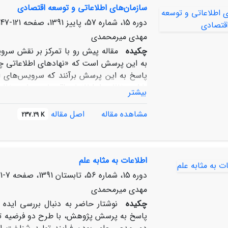
سازمان‌های اطلاعاتی و توسعه اقتصادی
دوره 15، شماره 57، پاییز 1391، صفحه
121-147
مهدی میرمحمدی
چکیده
مقاله پیش رو با تمرکز بر نقش سروی
به این پرسش است که «نهادهای اطلاعاتی چه 
پاسخ به این پرسش برآنند که سرویس‌های اطل
بازار، حفاظت از اطلاعات اقتصادی برای حفظ و
بیشتر
تضمین امنیت اقتصادی، در پیشبرد و استمرار
نقش سرویس‌های اطلاعاتی در توسعه اقتصا
مشاهده مقاله
اصل مقاله
237.29 K
شامل نقش شناختی، نظارتی و اجرایی، قرار 
اطلاعات به مثابه علم
دوره 15، شماره 56، تابستان 1391، صفحه
7-41
مهدی میرمحمدی
چکیده
نوشتار حاضر به دنبال بررسی ایده 
پاسخ به پرسش پژوهش، با طرح دو فرضیه تش