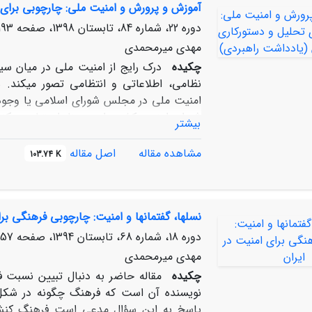
آموزش و پرورش و امنیت ملی: چارچوبی برای
ایران در سازمان‏ های بین ‏المللی، بیش از
امنیت ملی می ‏شوند.
دوره 22، شماره 84، تابستان 1398، صفحه
93-202
مهدی میرمحمدی
[1]. ANP
چکیده
درک رایج از امنیت ملی در میان سیاس
نظامی، اطلاعاتی و انتظامی تصور می‏کند
امنیت ملی در مجلس شورای اسلامی یا وجود ش
شورای امنیت کشور، این معنا را متبادر می‏ک
بیشتر
تفکیک از سایر حوزه‏ها و امور مربوط به کشو
نه یک بُعد خاص از اداره کشور، بلکه نتیجه
مشاهده مقاله
اصل مقاله
103.74 K
زیست‏محیطی، اقتصادی و دفاعی است. به بیان 
در هر کدام از ابعاد مذکور است. یکپارچگی ک
است که در آن نمی‏توان مسائل یک حوزه را ا
نسل‏ها، گفتمان‏ها و امنیت: چارچوبی فرهنگی بر
اثرپذیری ابعاد از یکدیگر توجه کرد
دوره 18، شماره 68، تابستان 1394، صفحه
57-74
مهدی میرمحمدی
چکیده
مقاله حاضر به دنبال تبیین نسبت 
نویسنده آن است که فرهنگ چگونه در شکل‌گ
پاسخ به این سؤال مدعی است فرهنگ کنش‌گر