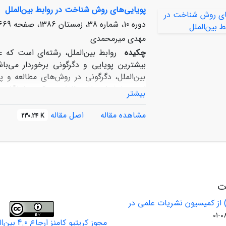
پویایی‌های روش ‏شناخت در روابط بین‌الملل
دوره 10، شماره 38، زمستان 1386، صفحه
69-696
مهدی میرمحمدی
چکیده
روابط ‌بین‌الملل، رشته‌ای است که 
بیشترین پویایی و دگرگونی برخوردار می‌ب
‌بین‌الملل، دگرگونی در روش‌های مطالعه و 
است. نوشتار حاضر تلاش می‌کند، با نگاهی 
بیشتر
پرداخته و مشکلات و کاستی‌های آن را ارزیابی
علوم دقیقه، بر آن است که روش‌شناسی علوم اج
مشاهده مقاله
اصل مقاله
230.24 K
بوده است. این در حالی است که رویکرد کلاسی
نظری کوانتومی با ویژگی‏هایی چون اعتقاد ب
دست‏یابی به نتایج معتبرتر، تناسب بیشتری با دن
ات
 از کمیسیون نشریات علمی در
مجوز کریتیو کامنز ارجاع 4.0 بین‌المللی