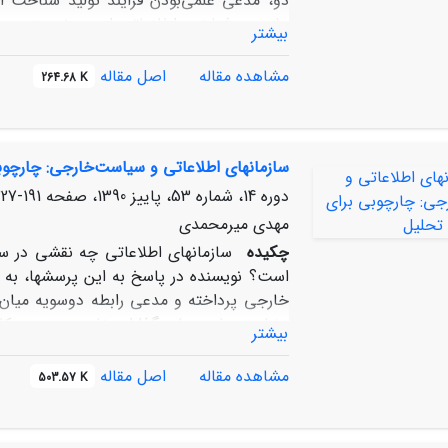
دو، مدعی علمی‌بودن فرایند تولید شناخت 
علمی و شناخت اطلاعاتی است. نویسنده در پ
بیشتر
توجه دانشگاهیان به آن در پژوهش‌های خود
موضوعات پژوهشی دانشگاهی است که علمی‌بو
مشاهده مقاله
اصل مقاله
264.68 K
سازمان‏های اطلاعاتی و سیاست‌خارجی: چارچوب
دوره 14، شماره 53، پاییز 1390، صفحه
191-227
مهدی میرمحمدی
چکیده
سازمان‏های اطلاعاتی چه نقشی در 
است؟ نویسنده در پاسخ به این پرسش‏ها، به 
خارجی پرداخته و مدعی رابطه دوسویه می
ونیازمندی‏های سیاست‏گذاران خارجی، دستور کا
بیشتر
اطلاعاتی با محصولات شناختی خود، در شکل
تأثیر می‏گذارند.
مشاهده مقاله
اصل مقاله
503.57 K