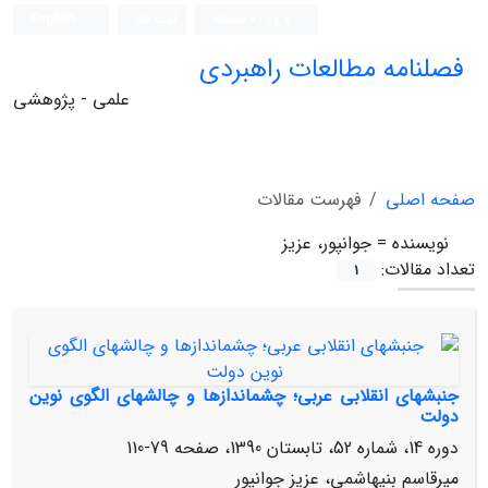
ورود به سامانه
ثبت نام
English
فصلنامه مطالعات راهبردی
علمی - پژوهشی
صفحه اصلی
فهرست مقالات
نویسنده =
جوانپور، عزیز
تعداد مقالات:
1
جنبش‏های انقلابی عربی؛ چشم‏اندازها و چالش‏های الگوی نوین
دولت
دوره 14، شماره 52، تابستان 1390، صفحه
79-110
میرقاسم بنی‏هاشمی، عزیز جوانپور