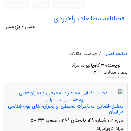
ورود به سامانه
ثبت نام
English
فصلنامه مطالعات راهبردی
علمی - پژوهشی
صفحه اصلی
فهرست مقالات
نویسنده =
کاویانی‏راد، مراد
تعداد مقالات:
3
تحلیل فضایی مخاطرات محیطی و بحران¬های بوم¬شناسی
در ایران
دوره 13، شماره 48، تابستان 1389، صفحه
33-58
مراد کاویانی‏راد