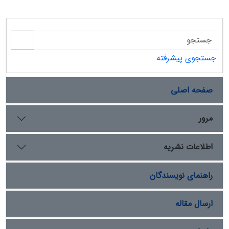
انتخاب نمایندگان در سطوح مختلف محلی، ناحیه‏ای و ملی،
تأثیر قطعی بر ترکیب و کارکرد نهادهای سیاسی حکومت دارد.
از این‏رو، ناحیه‏بندی سرزمین به حوزه‏های انتخاباتی، بر پایه
شماری از شناسه‏های جمعیتی، فرهنگی، سرزمینی و بهره‏گیری
از سامانه‏ اطلاعات جغرافیایی، کانون توجه جغرافیای انتخابات
جستجوی پیشرفته
است.
صفحه اصلی
مرور
اطلاعات نشریه
راهنمای نویسندگان
ارسال مقاله