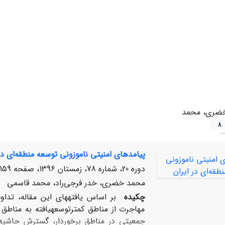
ضری، محمد
8
پیامدهای امنیتی ناموزونی توسعه منطقه‌ای در
دوره 20، شماره 78، زمستان 1396، صفحه
159-186
محمد خضری، خدر فرجی‌راد، محمد قاسمی
چکیده
بر اساس یافته‏های این مقاله، تدا
مهاجرت از مناطق کمترتوسعه‏یافته به مناطق ب
جمعیتی در مناطق برخوردار، گسترش حاشیه‌