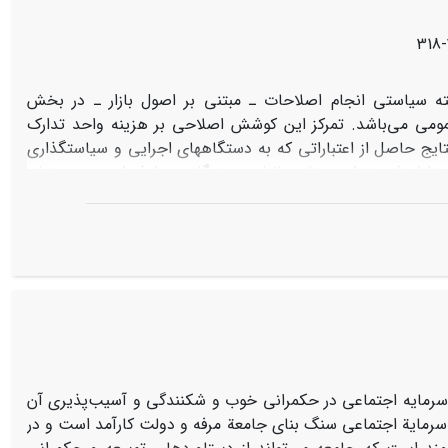
ته سیاستی انجام اصلاحات ـ مبتنی بر اصول بازار ـ در بخش
مومی می‌باشد. تمرکز این کوشش اصلاحی بر هزینه واحد تدارک
تایج حاصل از اعتباراتی که به دستگاههای اجرایی و سیاستگذاری
 خاطر شهروندان چونان مالیات دهندگان معطوف است. در بخش
دجه‌ریزی عملیاتی، استدلال شده است که استقرار آن به بهبود
ستگاههای اجرایی و افزایش پاسخگویی آنها در قبال اقداماتشان
نه‌تر می‌انجامد. این دستاوردها، نگرش مردم به دولت را به طور
 آن می‌افزایند.در بخش دوم، نگارنده معتقد است به رغم تمام
یزی عملیاتی در کشور به همراه دارد و خواهد داشت، می‌بایست
در پایان مقاله پیشنهادهایی به منظور افزایش اثربخشی این گام
سرمایه‌ اجتماعی در حکمرانی خوب و شکنندگی و آسیب‌پذیری آن
د. سرمایة اجتماعی سنگ بنای جامعة مرفه‌ و دولت کارآمد است و در