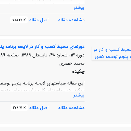
تنش در بهره‌برداری از منابع زیست‏محیطی م
بیشتر
یکپارچگی و انسجام اجتماعی، شکنندگی اقتصا
می‏اندازند.
مشاهده مقاله
اصل مقاله
751.22 K
دورنمای محیط کسب و کار در لایحه برنامه پ
دوره 13، شماره 48، تابستان 1389، صفحه
89-112
محمد خضری
چکیده
این مقاله سیاست‏های لایحه برنامه پنجم توسعه
می‏کند. در سیاست‏های کلی ناظر بر برنامه پن
بیشتر
مستمر و پرشتاب اقتصادی، گسترش عدالت اجتم
لایحه برنامه پنجم توسعه، که قاعدتاً باید د
مشاهده مقاله
اصل مقاله
228.21 K
نیز بر بهبود فضای کسب و کار به مثابه راهبردی 
برای شکوفایی بیشتر اقتصاد کشور تأکید شده ا
پنجم از منظر راهبرد بهبود محیط کسب و کار