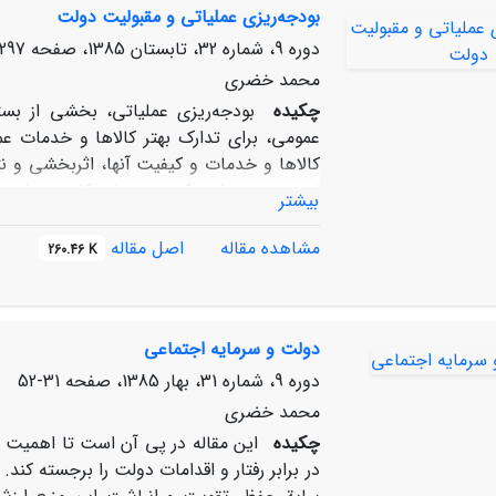
بودجه‌ریزی عملیاتی و مقبولیت دولت
دوره 9، شماره 32، تابستان 1385، صفحه
297-318
محمد خضری
چکیده
بودجه‌ریزی عملیاتی، بخشی از بس
عمومی، برای تدارک بهتر کالاها و خدمات ع
کالاها و خدمات و کیفیت آنها، اثربخشی و ن
تخصیص پیدا می‌کند و به طور کلی، رضایت
بیشتر
نخست، ضمن برشمردن برخی از کارویژه‌های بو
تصمیمات مدیریتی و سیاستی، بهبود عملکرد د
مشاهده مقاله
اصل مقاله
260.46 K
و تدارک کالاها و خدمات پرکیفیت‌تر و کم هزی
مثبت تحت تأثیر قرار می‌دهند و بر مقبولیت
کاستی‌ها و دشواری‌هایی که نخستین بودجه‌ر
دولت و سرمایه اجتماعی
این کوشش اصلاحی را تا به آخر ادامه داد. 
اصلاحی ارائه شده است.
دوره 9، شماره 31، بهار 1385، صفحه
31-52
محمد خضری
چکیده
این مقاله در پی آن است تا اهمیت 
در برابر رفتار و اقدامات دولت را برجسته کن