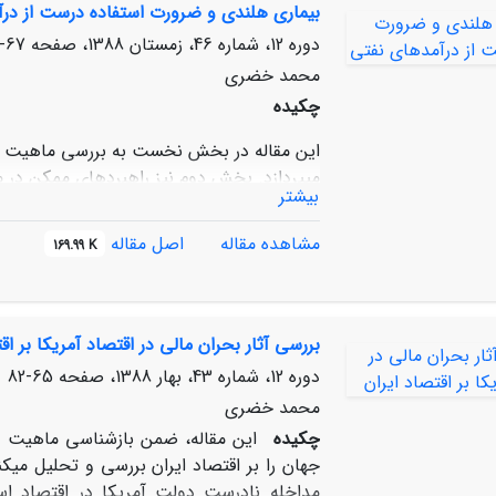
بیماری هلندی و ضرورت استفاده درست از در
دوره 12، شماره 46، زمستان 1388، صفحه
67-82
محمد خضری
چکیده
این مقاله در بخش نخست به بررسی ماهیت و چ
می‏پردازد. بخش دوم نیز راهبردهای ممکن در م
بیشتر
رونق منابع طبیعی (از جمله نفت) موضوع بح
اقتصاد کار ساده‏ای نیست. با این حال، شاخص
مشاهده مقاله
اصل مقاله
169.99 K
کالاهای غیرقابل مبادله، افزایش واردات، کا
داخلی و جز اینها، از جمله مواردی هستند که ا
می‏کنند.
بررسی آثار بحران مالی در اقتصاد آمریکا بر اق
دوره 12، شماره 43، بهار 1388، صفحه
65-82
محمد خضری
چکیده
این مقاله، ضمن بازشناسی ماهیت و ر
جهان را بر اقتصاد ایران بررسی و تحلیل می‏کن
مداخله نادرست دولت آمریکا در اقتصاد است