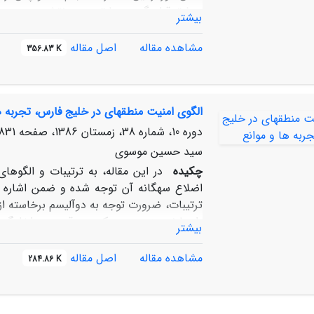
دمشق قطع گردید. با توجه به نقش سوریه در مو
بیشتر
جولان اشغالی است، بررسی روند پیگیری و پی
بررسی مبانی روند و پیچیدگی‏های مذاکرات و
مشاهده مقاله
اصل مقاله
356.83 K
موضوع مقاله حاضر است.
الگوی امنیت منطقه‏ای در خلیج ‏فارس، تجربه‏ ه
دوره 10، شماره 38، زمستان 1386، صفحه
831-867
سید حسین موسوی
چکیده
در این مقاله، به ترتیبات و الگوهای
اضلاع سه‏گانه آن توجه شده و ضمن اشاره به
ترتیبات، ضرورت توجه به دوآلیسم برخاسته از ال
راستا نویسنده به رویکرد دو قدرت مداخله‏گر 
بیشتر
اختلاف و تعارضات ادراکی بازیگران از ترتیبا
ایران برای ایجاد تکامل در این ترتیبات، مبحث
مشاهده مقاله
اصل مقاله
284.86 K