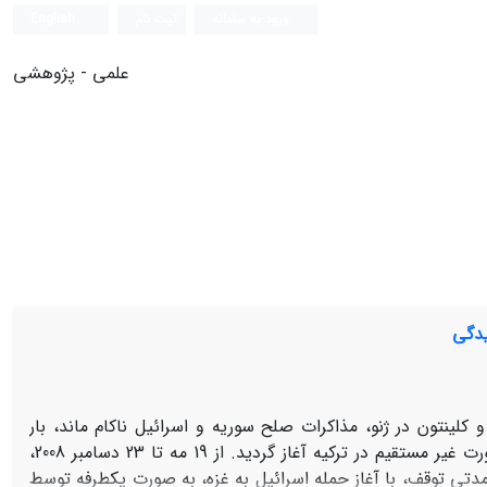
ورود به سامانه
ثبت نام
English
علمی - پژوهشی
یدگی
ر اسد و کلینتون در ژنو، مذاکرات صلح سوریه و اسرائیل ناکام ماند، بار
دیگر از بهار سال 2008، مذاکرات رسمی به صورت غیر مستقیم در ترکیه آغاز گردید. از 19 مه تا 23 دسامبر 2008،
دتی توقف، با آغاز حمله اسرائیل به غزه، به صورت یکطرفه توسط