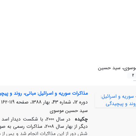
وسوی، سید حسین
2
مذاکرات سوریه و اسرائیل: مبانی، روند و پیچ
دوره 12، شماره 43، بهار 1388، صفحه
119-162
سید حسین موسوی
چکیده
در سال 2000، با شکست دیدا
شش دور از این مذاکرات انجام شد و پس از م