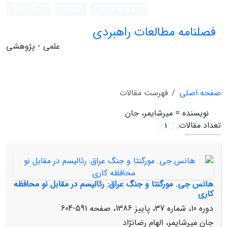
ورود به سامانه
ثبت نام
English
فصلنامه مطالعات راهبردی
علمی - پژوهشی
صفحه اصلی
فهرست مقالات
نویسنده =
میرشایمر، جان
تعداد مقالات:
1
هانس جی. مورگنتا و جنگ عراق: رئالیسم در مقابل نو محافظه‏
کاری
دوره 10، شماره 37، پاییز 1386، صفحه
591-604
جان میرشایمر، الهام رضانژاد