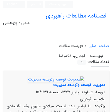
ورود به سامانه
ثبت نام
English
فصلنامه مطالعات راهبردی
علمی - پژوهشی
صفحه اصلی
فهرست مقالات
نویسنده =
گودرزی، غلامرضا
تعداد مقالات:
1
مدیریت توسعه وتوسعه مدیریت
دوره 1، شماره 1، پاییز 1377، صفحه
131-154
غلامرضا گودرزی
چکیده
تا اواخر دهه شصت میلادی مفهوم رشد اقتصادی