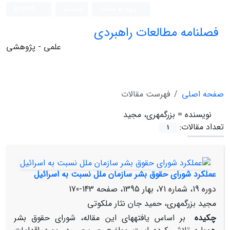
ورود به سامانه
ثبت نام
English
فصلنامه مطالعات راهبردی
علمی - پژوهشی
صفحه اصلی
فهرست مقالات
نویسنده =
بزرگمهری، مجید
تعداد مقالات:
1
عملکرد شورای حقوق بشر سازمان ملل نسبت به اسرائیل
دوره 19، شماره 71، بهار 1395، صفحه
143-170
مجید بزرگمهری، حمید جان‏ نثار ملکوتی
چکیده
بر اساس یافته‏های این مقاله، شورای حقوق بشر