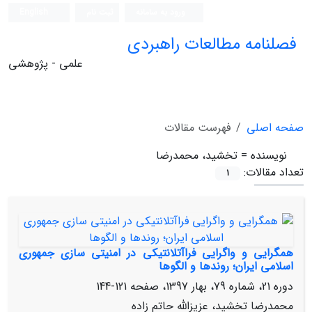
ورود به سامانه
ثبت نام
English
فصلنامه مطالعات راهبردی
علمی - پژوهشی
صفحه اصلی
فهرست مقالات
نویسنده =
تخشید، محمدرضا
تعداد مقالات:
1
همگرایی و واگرایی فراآتلانتیکی در امنیتی‏ سازی جمهوری
اسلامی ایران؛ روندها و الگوها
دوره 21، شماره 79، بهار 1397، صفحه
121-144
محمدرضا تخشید، عزیزالله حاتم‏ زاده