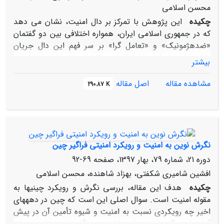
محسن اسلامی
چکیده
این پژوهش با تمرکز بر دال امنیت، نشان می‏ دهد
که در جمهوری اسلامی ایران، همواره اختلافی بین دو گفتمان
«ضدهژمونیک» و «تعامل گرا» بر سر فهم این دال جریان
داشته است. این اختلاف می ‏تواند در سیاست خارجی
بیشتر
جمهوری اسلامی ایران به رویکرد واحد پویایی با دو بُعد مکمل
یا به رویکرد خودمتناقضی با دو بُعد خنثی‏ کننده بینجامد. از
مشاهده مقاله
اصل مقاله
290.87 K
منظر این مقاله، رسیدن به رویکرد پویای دوبُعدی در سیاست
خارجی، پیش از هر چیز مستلزم ساخت گفتمان سیاسی نو
است که با تمرکز بر هویت، هر دو وجه «ضدهژمونیک» و
«تعامل‏ گرا» را بی‏آنکه متناقض به نظر آیند، در مفصل‏ بندی
نوین زبانی قرار دهد.
نگرش نوین به امنیت و رویکرد امنیتی فراگیر چین
دوره 21، شماره 79، بهار 1397، صفحه
69-92
افشین شامیری شکفتی، بهزاد شاهنده، محسن اسلامی
چکیده
هدف این مقاله، بررسی نگرش و رویکرد چینی‏ها به
مقوله امنیت است. سوال اصلی این است که چین در دهه‏های
اخیر چه رویکردی نسبت به امنیت و شیوه تأمین آن در پیش
گرفته است؟ بر اساس استدلال نویسندگان این مقاله، رهبران