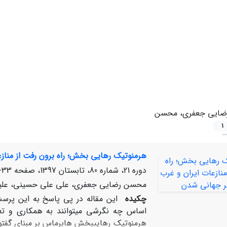
ضایی جعفری، محسن
1
هرمنوتیک رهایی‏ بخش؛ راه برون ‏رفت از منا
دوره 21، شماره 80، تابستان 1397، صفحه
33-54
محسن رضایی جعفری، علی علی‏ حسینی، علی
چکیده
این مقاله در پی پاسخ به این پرس
اساس چه نگرشی می‏توانند به همکاری و 
هرمنوتیک رهایی‏بخش هابرماس بر مبنای گفت‏و