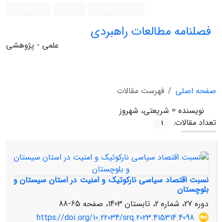
ورود به سامانه
ثبت نام
English
فصلنامه مطالعات راهبردی
علمی - پژوهشی
صفحه اصلی
فهرست مقالات
نویسنده =
شریعتی، شهروز
تعداد مقالات:
1
نسبت اقتصاد سیاسی نارکوتیک و امنیت در استان سیستان و
بلوچستان
دوره 27، شماره 2، تابستان 1403، صفحه
65-88
https://doi.org/10.22034/srq.2023.415314.4098