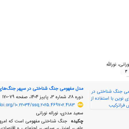
ورانی، نورالله
3
مدل مفهومی جنگ ­شناختی در سپهر جنگ­‌های ن
دوره 28، شماره 3، پاییز 1404، صفحه
79-170
doi.org/10.22034/ssq.2025.469702.4183
سعید مددی، نوراله نورانی
چکیده
جنگ شناختی مفهومی است که امروزه 
علمی، امنیتی، سیاسی، اجتماعی و اقتصادی 