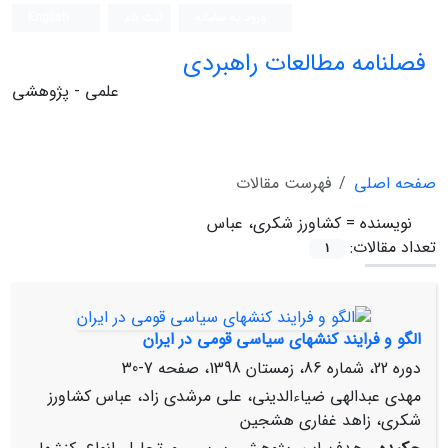
ورود به سامانه
ثبت نام
English
فصلنامه مطالعات راهبردی
علمی - پژوهشی
صفحه اصلی
فهرست مقالات
نویسنده =
کشاورز شکری، عباس
تعداد مقالات:
1
الگو و فرایند کنش‏های سیاسی قومی در ایران
دوره 22، شماره 86، زمستان 1398، صفحه
7-30
مهدی عبدالهی ضیاءالدینی، علی مرشدی‏ زاد، عباس کشاورز
شکری، زاهد غفاری هشجین