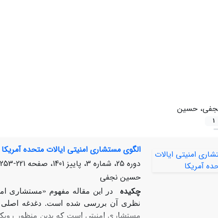
جفی، حسین
1
الگوی مستشاری امنیتی ایالات متحده آمریکا
دوره 25، شماره 3، پاییز 1401، صفحه
221-253
حسین نجفی
چکیده
در این مقاله مفهوم «مستشاری امنی
نظری آن بررسی شده است. دغدغه اصلی پ
مستشاری امنیتی است که بدین منظور رویکرد 