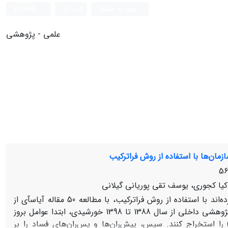
ورود به سامانه
ثبت نام
English
علمی - پژوهشی
زمان‌ها با استفاده از روش فراترکیب
کیا کجوری، یوسف تقی ‏پوریانی گیلانی
در این پژوهش نویسندگان تلاش کرده‏‌اند با استفاده از روش فراترکیب، با مطالعه 50 مقاله آی‏اس‏آی از
سال 2010 تا 2020 میلادی و 50 مقاله علمی- پژوهشی داخلی از سال 1388 تا 1398 خورشیدی، ابتدا عوامل بروز
) را استخراج کنند. سپس، پیش‌ران‌ها و پس‌ران‌های فساد را بر