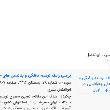
نبری، ابوالفضل
1
بررسی رابطه‏ توسعه‏ یافتگی و پتانسیل‏ های جغ
دوره 20، شماره 78، زمستان 1396، صفحه
7-38
ابوالفضل قنبری
چکیده
با پتانسیل‏های جغرافیایی در استان‏های کشور 
آموزشی، اقتصادی، زیربنایی و مسکن است. یا