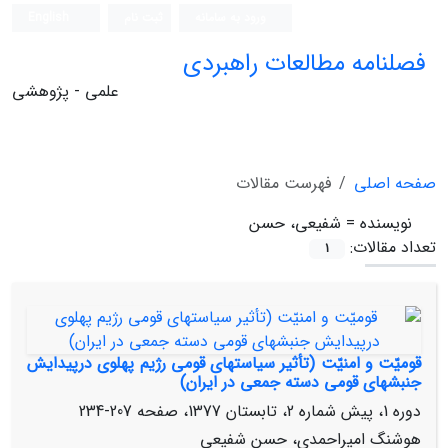
ورود به سامانه
ثبت نام
English
فصلنامه مطالعات راهبردی
علمی - پژوهشی
صفحه اصلی
فهرست مقالات
نویسنده =
شفیعی، حسن
تعداد مقالات:
1
قومیّت‌ و امنیّت‌ (تأثیر سیاستهای قومی رژیم پهلوی درپیدایش
جنبش‏های قومی دسته جمعی در ایران)
دوره 1، پیش شماره 2، تابستان 1377، صفحه
207-234
هوشنگ امیراحمدی، حسن شفیعی