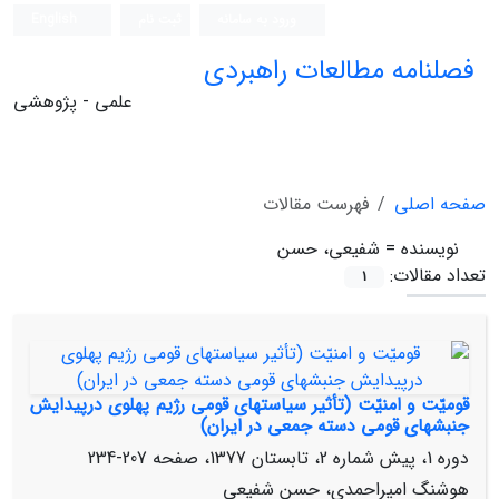
ورود به سامانه
ثبت نام
English
فصلنامه مطالعات راهبردی
علمی - پژوهشی
صفحه اصلی
فهرست مقالات
نویسنده =
شفیعی، حسن
تعداد مقالات:
1
قومیّت‌ و امنیّت‌ (تأثیر سیاستهای قومی رژیم پهلوی درپیدایش
جنبش‏های قومی دسته جمعی در ایران)
دوره 1، پیش شماره 2، تابستان 1377، صفحه
207-234
هوشنگ امیراحمدی، حسن شفیعی