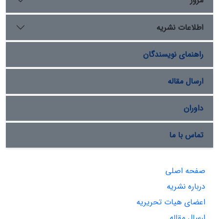
مرور
نوبه­ خود مسبب شکل‌­گیریِ تهدیدهای نوینی در بالکان علیه
ایران شده است که از مهمترین آنها می­‌توان به گسترش ناتو،
اطلاعات نشریه
استقرار سپر دفاع موشکی آمریکا، رشد سلفی­‌گرایی و استقرار
مجاهدین خلق در این منطقه اشاره کرد. در اینجا با رویکرد
برنامه‌ریزی استراتژیک، از مدل SWOT برای شناسایی و
راهنمای نویسندگان
تحلیل این فرصت‌­ها و چالش­‌ها استفاده شده است.
ارسال مقاله
داوران
تماس با ما
صفحه اصلی
درباره نشریه
اعضای هیات تحریریه
ارسال مقاله