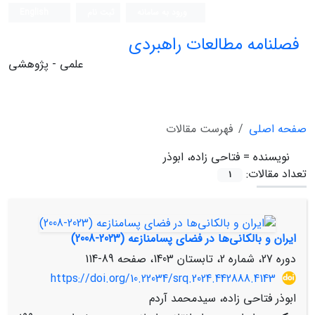
ورود به سامانه
ثبت نام
English
فصلنامه مطالعات راهبردی
علمی - پژوهشی
صفحه اصلی
فهرست مقالات
نویسنده =
فتاحی زاده، ابوذر
تعداد مقالات:
1
ایران و بالکانی‌ها در فضای پسامنازعه (2023-2008)
دوره 27، شماره 2، تابستان 1403، صفحه
89-114
https://doi.org/10.22034/srq.2024.442888.4143
ابوذر فتاحی زاده، سیدمحمد آردم