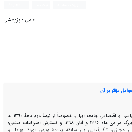
ورود به سامانه
ثبت نام
English
علمی - پژوهشی
تحولات جاری در سپهر اجتماعی، سیاسی و اقتصادی جامعه ایران، خصوصاً از نیمۀ دوم دهۀ 1390 به
بعد (تحولاتی نظیر ظهور دو موج اعتراضی بزرگ در دی ‏ماه 1396 و آبان 1398 و گسترش اعتراضات صنفی؛
مجازی، تأثیرگذاری بی‏ سابقۀ پدیدۀ بورس اوراق بهادار و