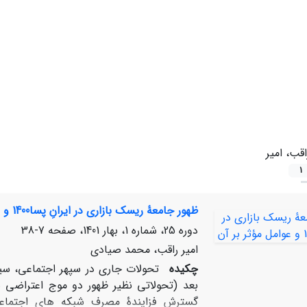
اقب، امیر
1
ظهور جامعۀ ریسک بازاری در ایرانِ پسا1400 و عوامل مؤثر بر آن
دوره 25، شماره 1، بهار 1401، صفحه
7-38
امیر راقب، محمد صیادی
چکیده
گسترش فزایندۀ مصرف شبکه‏ های اجتماعی 