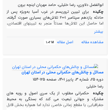
ابوالفضل دلاوری، رضا خلیلی، حامد مهربان اینچه برون
چکیده
برای تبیین تروریسم در غرب آسیا به‌ویژه پس از
حادثه یازدهم سپتامبر 2001 تلاش‌های بسیاری صورت گرفته،
اما حاصل این تلاش‌ها عمدتاً منجر به تبیین‏های اقتصادی،
سیاسی یا روان‏شناختی شده و تبیین اجتماعی تروریسم،
بیشتر
به‌ویژه با تمرکز بر مولفه اعتماد، مورد توجه چندانی نبوده
است. بر این اساس، در مقاله حاضر این پرسش مورد توجه
مشاهده مقاله
اصل مقاله
1.02 M
قرار گرفته که اعتماد چه تأثیری بر تروریسم در غرب آسیا
داشته است؟ در پاسخ به پرسش مذکور فرض بر این است که
میان اعتماد به عنوان یک متغیر اجتماعی و تروریسم در غرب
آسیا رابطه معناداری وجود دارد. برای آزمون این فرضیه میزان
همبستگی میان داده‌های اعتماد به عنوان متغیر مستقل و
مسائل و چالش‌های حکمرانی محلی در استان تهران
تروریسم به عنوان متغیر وابسته با استفاده از نرم‌افزار SPSS
دوره 25، شماره 3، پاییز 1401، صفحه
125-154
نسخه 22 تحلیل شده است. تحلیل داده‏ها با استفاده از
رضا خلیلی
ضریب همبستگی پیرسون و رگرسیون خطی چندمتغیره از نوع
چکیده
حکمرانی مطلوب از یک سری اصول و رویه‏ های
گام به گام حاکی از آن است که اعتماد بین‌المللی به ترتیب 36
مشترک و جهانی تبعیت می‏ کند که بستگی به محیط
و 82درصد از تغییرات تعداد گروه‌های تروریستی و تعداد
جغرافیایی یا مقطع زمانی خاصی ندارد اما همواره بخش قابل
حملات آنها را تبیین می‏کند، در حالی که اعتماد نهادی تقریباً