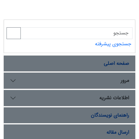
مورد مطالعه قرار گرفته‌اند. یافته‌ها حاکی از آن است که کتب
مورد بررسی تصویری نامتناسب و نامتوازن از توجه به ابعاد و
گرایش ‏های مختلف هویت ملی، قومی، مذهبی، دینی و
جنسیتی ارائه می ‏دهند. علاوه بر این، حتی توجه اندک به
مؤلفه‌های هویتی تجدد و اهل تسنن نیز اغلب با جهت‌گیری
منفی همراه بوده است. این نوع سیاست هویت اعمالی باعث
جستجوی پیشرفته
عدم تقویت هویت‌های چندگانه برجسته دانش‌آموزان می‌شود
که تضعیف هویت ملی و در نهایت تهدید امنیت ملی را به
همراه خواهد داشت.
صفحه اصلی
مرور
اطلاعات نشریه
راهنمای نویسندگان
ارسال مقاله