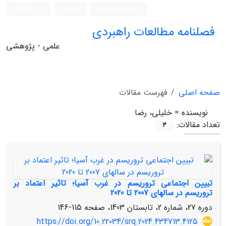
ورود به سامانه
ثبت نام
English
فصلنامه مطالعات راهبردی
علمی - پژوهشی
صفحه اصلی
فهرست مقالات
نویسنده =
خلیلی، رضا
تعداد مقالات:
3
تبیین اجتماعی تروریسم در غرب آسیا؛ تاثیر اعتماد بر
تروریسم در سال‏های 2007 تا 2020
دوره 27، شماره 2، تابستان 1403، صفحه
115-146
https://doi.org/10.22034/srq.2024.434713.4125