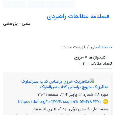
ورود به سامانه
ثبت نام
English
فصلنامه مطالعات راهبردی
علمی - پژوهشی
صفحه اصلی
فهرست مقالات
کلیدواژه‌ها =
خروج
تعداد مقالات:
2
متافیزیک خروج براساس کتاب سیرالملوک
دوره 28، شماره 3، پاییز 1404، صفحه
41-79
https://doi.org/10.22034/ssq.2025.540428.4301
محمد علی قاسمی ترکی، یدالله هنری لطیف‌پور