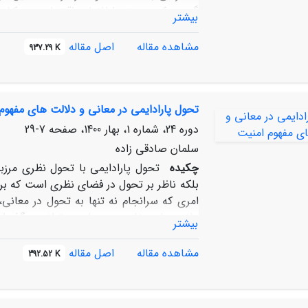
گیری یک سیستم اطلاعات اقتصادی در کشور 
بیشتر
سازمان ‏ها واگذار شده است. شفافیت اقتصادی
قابل‌توجهی است که برای امنیت داخلی کشور 
مشاهده مقاله
اصل مقاله
937.29 K
درباره کارکرد شفافیت اقتصادی و ایجاد سیست
تحول پارادایمی در معانی و دلالت ‏های مفهوم
دوره 24، شماره 1، بهار 1400، صفحه
7-29
سلمان صادقی زاده
چکیده
تحول پارادایمی با تحول نظری مرزب
بلکه ناظر بر تحول در فضای نظری است که برآین
امری که سرانجام نه تنها به تحول در معانی
‏مانند سایر مفاهیم بسیط می ‏تواند در گذر از
بیشتر
‏مند است و ذیل پارادایم‏های مختلف، دلالت ‏
معنای کلاسیک آن را می‏توان مقارن با پیدایش
مشاهده مقاله
اصل مقاله
392.52 K
‏ردیف حفظ نظم سیاسی و تمامیت ملت-دولت ب
امنیت روی داد؛ که بیش از هر چیز در شکل
فاصله طبقاتی و افزایش عدالت اجتماعی به م