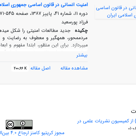
امنیت انسانی در قانون اساسی جمهوری اسلام
دوره 11، شماره 41، پاییز 1387، صفحه
545-571
فرزاد پورسعید
چکیده
جدید مطالعات امنیتی را شکل می‏دهد
مردم‏محور، همه‏گیر و معطوف به رضایت و 
می‏پردازد. برای این منظور، ابتدا مفهوم و ا
اساسی در پرتو این تلقی مفهومی و ابعاد آن م
بیشتر
انسانی در متن ایده امنیت در قانون اساسی
مشخص می‏کند و جایگزین یا مزاحم آن نمی‏شو
مشاهده مقاله
اصل مقاله
200.66 K
ات
 از کمیسیون نشریات علمی در
مجوز کریتیو کامنز ارجاع 4.0 بین‌المللی