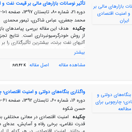
تأثیر نوسانات بازارهای مالی بر قیمت نفت و 
سو، شاهد پیدایی پارادایم فرهنگی امنیت هس
نتیجه مستقیم ورود به مرحله‏ مدرنیته متأخ
دوره 21، شماره 80، تابستان 1397، صفحه
101-134
مهم ‏ترین آن، نظریه امنیت جامعوی است؛ که
محمد جعفری، عباس شاکری، تیمور محمدی
و ارزش هایشان را در کانون توجه مطالعات امن
چکیده
هدف این مقاله بررسی پیامدهای بازا
از روش خودرگرسیون‏برداری است. نتایج تجزی
آتی‏های نفت برنت، بیشترین تأثیرگذاری را بر
آن است که شوک‏های بازارهای مالی اثر متقاو
بیشتر
نفت خام موجب شوک مثبت بر قیمت نفت 
قیمت نفت می‌شود. به دلیل وابستگی شدید بو
مشاهده مقاله
اصل مقاله
689.42 K
موجب نوسان در بسیاری از شاخص‌های اقتصادی
واگذاری بنگاه‌های دولتی و امنیت اقتصادی؛ چ
دوره 16، شماره 60، تابستان 1392، صفحه
61-90
حسن شکوه
چکیده
امنیت اقتصادی در معانی مختلفی به 
قدرت نظامی، برخی رفاه و آسایش، عده‌ای دیگ
می‌دانند. امنیت اقتصادی در هر کدام از ا