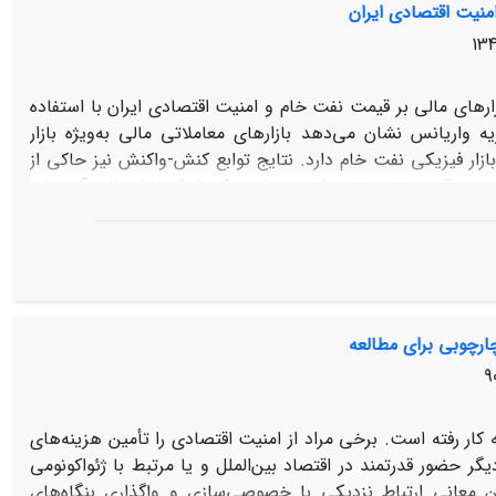
امنیت اقتصادی ایران
تیم. این مقاله بر آن است که گذار به پارادایم فرهنگی امنیت،
ر است که امکان طرح نظریات نوینی دربارۀ امنیت فراهم آمد؛ که
 اطمینان‏ خاطر افراد و گروه ‏های اجتماعی نسبت به حفظ هویت
یت قرار می‏دهد.
رهای مالی بر قیمت نفت خام و امنیت اقتصادی ایران با استفاده
ه واریانس نشان می‌دهد بازارهای معاملاتی مالی به‌ویژه بازار
 بازار فیزیکی نفت خام دارد. نتایج توابع کنش-واکنش نیز حاکی از
تی بر قیمت نفت خام دارند؛ به‌طوری که شوک بازار مالی آتی‌های
خام و شوک حاصل از شاخص قیمت دلار موجب شوک منفی در
دجه دولت در ایران به درآمدهای نفتی، نوسانات بازارهای مالی
 کشور و تأثیر منفی بر امنیت ملی می‏شود.
ارچوبی برای مطالعه
کار رفته است. برخی مراد از امنیت اقتصادی را تأمین هزینه‌های
ر حضور قدرتمند در اقتصاد بین‌الملل و یا مرتبط با ژئواکونومی
ین معانی ارتباط نزدیکی با خصوصی‌سازی و واگذاری بنگاه‌های