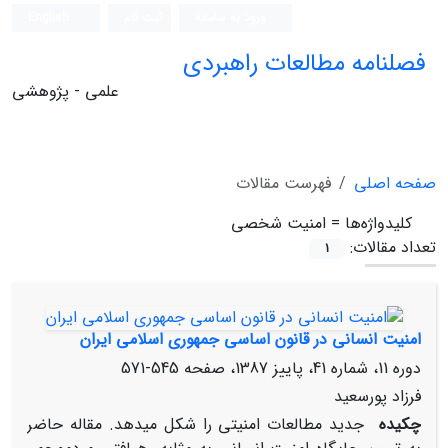
ورود به سامانه
ثبت نام
English
فصلنامه مطالعات راهبردی
علمی - پژوهشی
صفحه اصلی
فهرست مقالات
کلیدواژه‌ها =
امنیت شخصی
تعداد مقالات:
1
امنیت انسانی در قانون اساسی جمهوری اسلامی ایران
دوره 11، شماره 41، پاییز 1387، صفحه
545-571
فرزاد پورسعید
چکیده
جدید مطالعات امنیتی را شکل می‏دهد. مقاله حاضر