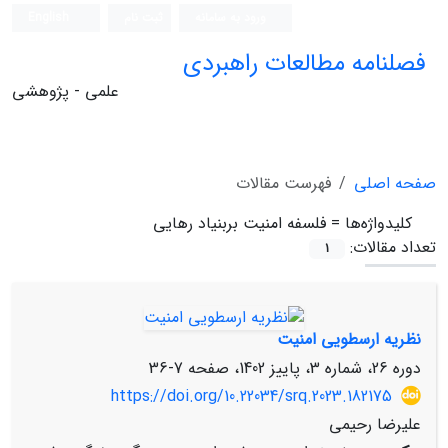
ورود به سامانه
ثبت نام
English
فصلنامه مطالعات راهبردی
علمی - پژوهشی
صفحه اصلی
فهرست مقالات
کلیدواژه‌ها =
فلسفه امنیت بربنیاد رهایی
تعداد مقالات:
1
نظریه ارسطویی امنیت
دوره 26، شماره 3، پاییز 1402، صفحه
7-36
https://doi.org/10.22034/srq.2023.182175
علیرضا رحیمی