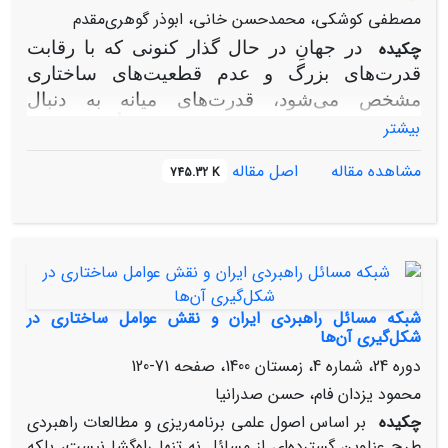
مصطفی کوشکی، محمدحسن خانی، ابوذر گوهری‌مقدم
چکیده
در جهانِ در حال گذار کنونی که با رقابت
قدرت‌های بزرگ و عدم قطعیت
های ساختاری
مشخص می‌شود، قدرت‌های میانه به دنبال
راهبردهایی برای کاهش ریسک و تأمین امنیت
بیشتر
راهبردی هستند. در این میان، راهبرد «مصون‌سازی»
مشاهده مقاله
اصل مقاله
745.32 K
جذابیت فزاینده‌ای یافته است. این مفهوم، به‌ویژه
برای قدرت میانه‌ای مانند ایران که متأثر از رقابت
آمریکا و چین است؛ اهمیت تحلیلی و عملی دارد.
پژوهش حاضر با استفاده از روش تحلیل
چندسطحی، به بررسی این پرسش می‌پردازد که
چالش‌های کاربست راهبرد مصون‌سازی در سیاست
شبکه مسائل راهبردی ایران و نقش عوامل ساختاری در
خارجی جمهوری اسلامی ایران کدام است؟ این
شکل‌گیری آن‌ها
تحلیل، در سه سطح عملیاتی (چالش‌های
دوره 24، شماره 4، زمستان 1400، صفحه
71-120
عملیاتی‌شدن مؤلفه‌های مصون‌سازی)، ساختاری
محمود یزدان فام، حسن صدرانیا
(بررسی فضای لازم در ساختار رقابت آمریکا و چین)
چکیده
بر اساس اصول علمی برنامه‌ریزی و مطالعات راهبردی
و کارکردی (ارزیابی مطلوبیت راهبرد) سامان یافته
طرح عناوین گسترده‌ای از مسائل نه تنها راه‌گشا نیست، بلکه