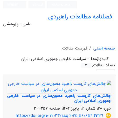
ورود به سامانه
ثبت نام
English
فصلنامه مطالعات راهبردی
علمی - پژوهشی
صفحه اصلی
فهرست مقالات
کلیدواژه‌ها =
سیاست خارجی جمهوری اسلامی ایران
تعداد مقالات:
2
چالش‌های کاربست راهبرد مصون‌سازی در سیاست خارجی
جمهوری اسلامی ایران
دوره 28، شماره 3، پاییز 1404، صفحه
257-301
https://doi.org/10.22034/ssq.2025.560659.4339