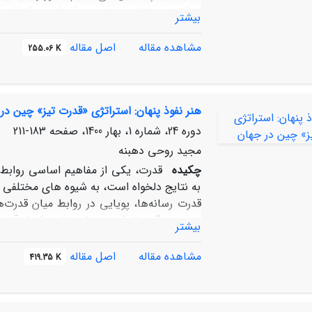
نتوانسته در تقویت وضع «پذیرش بین‌المللی» ا
بیشتر
که چرا دیپلماسی فرهنگی جمهوری اسلامی ایر
داشته باشد. در پاسخ به این پرسش، مقاله ب
مشاهده مقاله
اصل مقاله
255.06 K
استراتژی منسجم، غفلت از بخش خصوصی، ضعف
سیاستگذاری مهمترین عوامل دخیل در تضعی
تحلیل مسائل، به پیشنهادهایی برای کارآمد
هنر نفوذ پنهان: استراتژی «قدرت تیز» چین در
دوره 24، شماره 1، بهار 1400، صفحه
183-211
مجید روحی دهبنه
چکیده
قدرت، یکی از مفاهیم اساسی روابط ب
به نتایج دلخواه است، به شیوه‏ های مختلفی 
قدرت رسانه‌ها، پویایی در روابط میان قدرت
مفهوم دیگری از قدرت مطرح شده که از آن به 
بیشتر
پیشبرد اهداف و مقاصد خود در عرصه‌های بی
دستکاری و جلب توجه افکار عمومی در داخل و 
مشاهده مقاله
اصل مقاله
419.35 K
تبیین و تفسیر کرده ‏اند.
باور آنها بر این است که چین با استفاده از ا
مراکز تحقیقاتی و اقتصادی غرب را تحت نظر