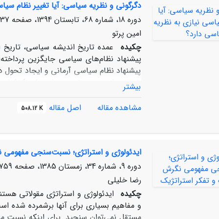
دگرگونی و نظریه سیاسی: آیا تغییر نظام سیا
مدیریت و محدود کند. در پس همه این اقدا
دارد. این مقاله ضمن تبیین مفهوم «قدرت 
دوره 18، شماره 68، تابستان 1394، صفحه
37-55
اعمال قدرت برای پیشبرد اهداف خود در سی
امین پرتو
چکیده
عمده تاریخ اندیشه سیاسی، تاریخ ا
پیشنهاد نظام‌های سیاسی جایگزین پرداخته‌ا
پیشنهاد نظام سیاسی آرمانی و ایجاد تحول در
رژیم سیاسی، مهم‌ترین پیامدهای کوشش
بیشتر
اندیشمندان سیاسی گرچه شاید اغلب از رویا
اهمیت تلاش‌هایشان در سطح نظر آن‌چنان ب
مشاهده مقاله
اصل مقاله
508.12 K
دنیای آرمانی ناموجود، موجبات احساس خطر 
تفاوت‌های ایدئولوژی‌اندیشی و اندیشه سیا
دگرگونی نظام سیاسی نیز متفاوت خواهد بود.
ایدئولوژی و استراتژی؛ نسبت‌سنجی مفهومی ن
دوره 9، شماره 34، زمستان 1385، صفحه
759-789
رضا خلیلی
چکیده
ایدئولوژی و استراتژی مقولاتی هستند
و مفاهیم بسیاری برای آنها برشمرده شده اس
مستقل نمی‌توان سنجید. برای اینکه نسبت میا