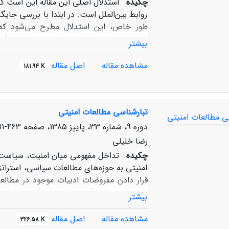
چکیده
استدلال اصلی این مقاله این است که
روابط بین‌الملل است. در ابتدا با بررسی جایگا
طور خاص، این استدلال مطرح می‌شود که نم
زمینه‌مندی دانست. بنابراین، انتظار می‌رود 
بیشتر
باشد و همچنین در گفتمان‌ها و پارادایم‌ها
در دو بخش بعدی مقاله رابطه تحول مفاهیم در 
مشاهده مقاله
اصل مقاله
181.94 K
کنش انسانی و نتیجه رویه‌های کنش‏گران بین
تحول مفهومی در این رشته بررسی می‌شود. 
تحولات مفهومی در روابط بین‌الملل مورد اشاره 
تبارشناسی مطالعات امنیتی
دوره 9، شماره 33، پاییز 1385، صفحه
463-491
رضا خلیلی
چکیده
تداخل مفهومی میان امنیت، سیاست و
امنیتی به حوزه‌های مطالعات سیاسی، استراتژ
قرار دادن مفروضات ادبیات موجود در مطالعا
مورد بررسی قرار گیرد. به اعتقاد نگارنده، ب
بیشتر
آن، برای رفع وابستگی مطالعات امنیتی به م
چون یکسانی مفهوم امنیت و مطالعات امنیت
مشاهده مقاله
اصل مقاله
326.58 K