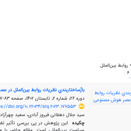
=
روابط بین‌الملل
6
بازْساختاربندیِ نظریات روابط بین‌الملل در
دوره 26، شماره 2، تابستان 1402، صفحه
83-107
s://doi.org/10.22034/srq.2023.177553
سید جلال دهقانی فیروز آبادی، سعید چهرآزاد
چکیده
این پژوهش در پی بررسیِ تأثیر تغ
سیاست بین­‌المللی است. مقاله حاضر با مف