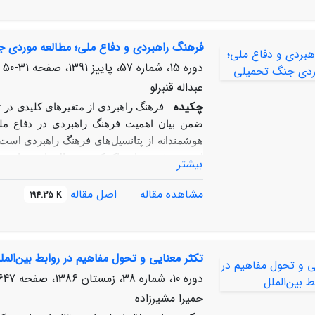
افزایش استفاده از تحریم اقتصادی در دور
ترکیبی دارد و هدفش ارائه یک تبیین معتبر 
فرهنگ راهبردی و دفاع ملی؛ مطالعه موردی 
فرضیه تلاش خواهد شد از شواهد و داده‌های 
دوره 15، شماره 57، پاییز 1391، صفحه
31-50
عبداله قنبرلو
چکیده
فرهنگ راهبردی از متغیرهای کلیدی در 
ضمن بیان اهمیت فرهنگ راهبردی در دفاع ملی،
هوشمندانه از پتانسیل‌های فرهنگ راهبردی است. 
است موفقیت‌های تاکتیکی به دنبال داشته باشد، 
بیشتر
جهانی دوم گواهی بارز در این خصوص به شمار می‌آ
مشاهده مقاله
اصل مقاله
در طول جنگ هشت‌ساله با عراق به این جمع‌بندی 
194.35 K
فرهنگ راهبردی، زمینه را برای پیروزی نهایی در ج
تکثر معنایی و تحول مفاهیم در روابط بین‌المل
دوره 10، شماره 38، زمستان 1386، صفحه
47-667
حمیرا مشیرزاده