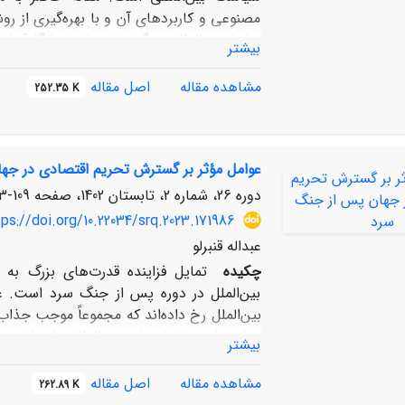
مصنوعی و کاربردهای آن و با بهره­‌گیری از ر
روابط بین‌­الملل» چگونه توسط خودانگارۀ رای
بیشتر
روبه­‌رو کرده است؟ دستاوردهای مقاله نشان‏‌
های نوآورانۀ نظریه‌­های روابط بین‌­الملل و
مشاهده مقاله
اصل مقاله
252.35 K
هوش مصنوعی، تأثیر قابل‌‏توجهی در تحول و تطور
عوامل مؤثر بر گسترش تحریم اقتصادی در جه
دوره 26، شماره 2، تابستان 1402، صفحه
109-133
ps://doi.org/10.22034/srq.2023.171986
عبداله قنبرلو
چکیده
تمایل فزاینده قدرت‌های بزرگ به 
بین‌الملل در دوره پس از جنگ سرد است. عو
بین‌الملل رخ داده‌اند که مجموعاً موجب جذا
دولت‌ها و سازمان‌های بین‌المللی شده‌اند. 
بیشتر
بین‌المللِ پس از جنگ سرد افزایش چشمگیری 
افزایش شدید هزینه‌های اقدام نظامی، تجارب م
مشاهده مقاله
اصل مقاله
262.89 K
سیستم بین‌الملل، گسترش ارزش‌ها و هنجار