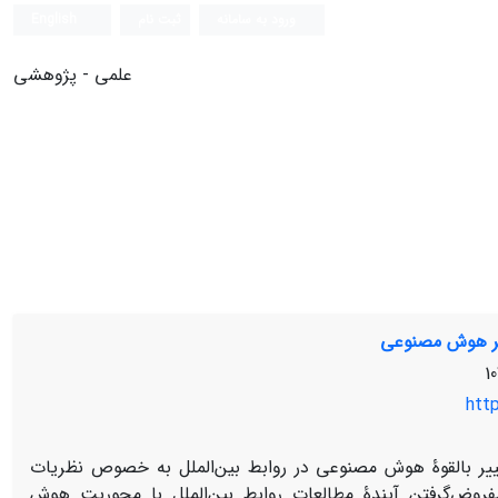
ورود به سامانه
ثبت نام
English
علمی - پژوهشی
 عصر هوش مصنوعی
http
ییر بالقوۀ هوش مصنوعی در روابط بین‌­الملل به خصوص نظریات
روض‏‌گرفتن آیندۀ مطالعات روابط بین‌­الملل با محوریت هوش