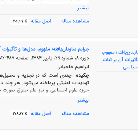
فقدان شناخت عمیق از کیس‌ها و جامعه آمار
بیشتر
برخوردارند. برای آزمون این فرضیه به صورت ع
در خصوص تحولات خاورمیانه ارزیابی شده و
مشاهده مقاله
اصل مقاله
304.47 K
شده است.
جرایم سازمان‌یافته؛ مفهوم، مدل‌ها و تأثیرات
دوره 8، شماره 29، پاییز 1384، صفحه
487-512
ابراهیم حاجیانی
چکیده
چندی است که در تجزیه و تحلیل‌های
تهدیدات امنیتی پرداخته می‌شود. هر چند در
حوزه علوم اجتماعی و نیز علم حقوق صورت نمی‌
این موضوع نمی‌شوند، اما این امر نشان می‌د
بیشتر
آن پی‌برده‌اند. در این نوشتار برآنیم تا بر
از مفهوم، ابعاد و مدل‌های نظری جرایم سازمان
مشاهده مقاله
اصل مقاله
306.87 K
نظم اجتماعی و امنیت ملی را مورد بررسی قرار
مبنای حوزه فعالیت (داخلی و فراملی)، نو
سازمان (مافیایی، جنایی و تروریستی)، ارائ