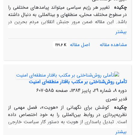
چکیده
تغییر هر رژیم سیاسی می‏تواند پیامدهای مختلفی را
در سطوح مختلف محلی، منطقه‏ای و بین‏المللی به دنبال داشته
باشد. این مقاله ضمن مرور جنبش انقلابی مردم بحرین در
سال ۲۰۱۱ موسوم به جنبش ۱۴ فوریه، به بررسی پیامدهای
بیشتر
راهبردی ناشی از تغییر رژیم حاکم بر بحرین در سطوح داخلی
و منطقه‌ای می‏پردازد. این مقاله مستخرج از پایان‌نامه دکتری
مشاهده مقاله
اصل مقاله
261.6 K
در رشته جغرافیای سیاسی با عنوان «اثرگذاری عوامل
ژئوپلیتیکی بر فرایند دموکراسی در خاورمیانه»، است.
تأملی روش‌شناختی بر مکتب بافتار منطقه‌ای امنیت
دوره 8، شماره 29، پاییز 1384، صفحه
585-607
قدیر نصری
چکیده
کوشش برای نگهبانی از «هویت»، فصل مهمی از
نظریه‌پردازی در روابط بین‌المللی را به خود اختصاص داده
است. تبدیل پاسداری از هویت به دستور کار سیاست خارجی
و مطالعات راهبردی، بیش از همه ناشی از موجی است که
بیشتر