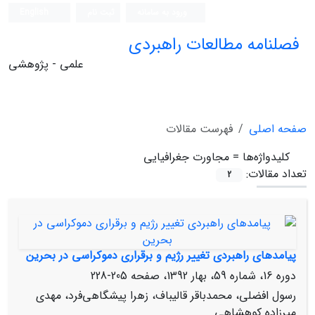
ورود به سامانه
ثبت نام
English
فصلنامه مطالعات راهبردی
علمی - پژوهشی
صفحه اصلی
فهرست مقالات
کلیدواژه‌ها =
مجاورت جغرافیایی
تعداد مقالات:
2
پیامدهای راهبردی تغییر رژیم و برقراری دموکراسی در بحرین
دوره 16، شماره 59، بهار 1392، صفحه
205-228
رسول افضلی، محمدباقر قالیباف، زهرا پیشگاهی‌فرد، مهدی
میرزاده‌ کوهشاهی